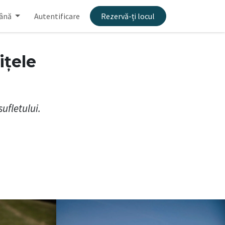
ână
Autentificare
Rezervă-ți locul
ițele
sufletului.