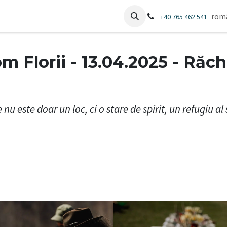
Masa Care Uneste
BloomFlorii
rom
+40 765 462 541
m Florii - 13.04.2025 - Răch
 nu este doar un loc, ci o stare de spirit, un refugiu al 